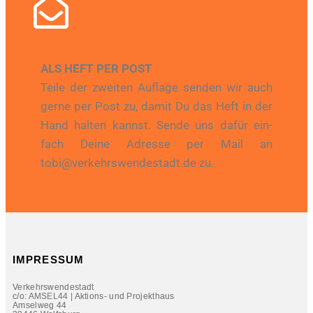
ALS HEFT PER POST
Tei­le der zwei­ten Auf­la­ge sen­den wir auch
ger­ne per Post zu, damit Du das Heft in der
Hand hal­ten kannst. Sen­de uns dafür ein­
fach Dei­ne Adres­se per Mail an
tobi@verkehrswendestadt.de
zu.
IMPRESSUM
Verkehrswendestadt
c/o: AMSEL44 | Aktions- und Projekthaus
Amselweg 44