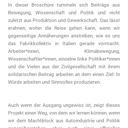
In die­ser Bro­schü­re tum­meln sich Bei­trä­ge aus
Bewe­gung, Wis­sen­schaft und Poli­tik und nicht
zuletzt aus Pro­duk­ti­on und Gewerk­schaft. Das lässt
erah­nen, wohin die Rei­se gehen kann, wenn wir
gegen­sei­ti­ge Annä­he­run­gen anstre­ben, wie es uns
das Fabrik­kol­lek­tiv in Ita­li­en gera­de vor­macht.
Arbeiter*innen, Kli­ma­be­we­gung,
Wissenschaftler*innen, ein­zel­ne lin­ke Politiker*innen
und die Vie­len aus der Zivil­ge­sell­schaft mit ihrem
soli­da­ri­schen Bei­trag arbei­ten an dem einen Ziel: In
Wür­de arbei­ten und Sinn­vol­les pro­du­zie­ren.
Auch wenn der Aus­gang unge­wiss ist, zeigt die­ses
Pro­jekt einen Weg, von dem wir ler­nen kön­nen, wenn
wir dem Macht­block aus Auto­in­dus­trie und Poli­tik