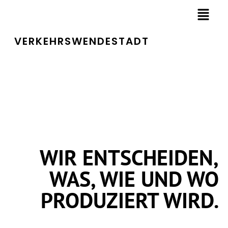
VERKEHRSWENDESTADT
WIR ENT­SCHEI­DEN,
WAS, WIE UND WO
PRO­DU­ZIERT WIRD.