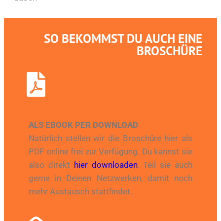
SO BEKOMMST DU AUCH EINE
BRO­SCHÜ­RE
ALS EBOOK PER DOWN­LOAD
Natür­lich stel­len wir die Bro­schü­re hier als
PDF online frei zur Ver­fü­gung. Du kannst sie
also direkt
hier down­loa­den
. Teil sie auch
ger­ne in Dei­nen Netz­wer­ken, damit noch
mehr Aus­tausch statt­fin­det.