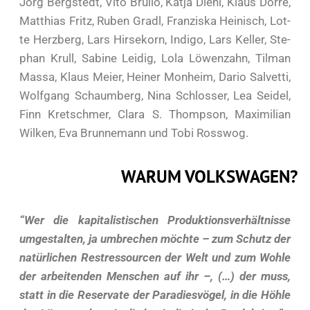
Jörg Berg­stedt, Vito Brul­lo, Kat­ja Diehl, Klaus Dör­re,
Mat­thi­as Fritz, Ruben Gradl, Fran­zis­ka Hei­nisch, Lot­
te Herz­berg, Lars Hir­se­korn, Indi­go, Lars Kel­ler, Ste­
phan Krull, Sabi­ne Lei­dig, Lola Löwen­zahn, Til­man
Mas­sa, Klaus Mei­er, Hei­ner Mon­heim, Dario Sal­vet­ti,
Wolf­gang Schaum­berg, Nina Schlos­ser, Lea Sei­del,
Finn Kret­schmer, Cla­ra S. Thomp­son, Maxi­mi­li­an
Wil­ken, Eva Brun­nemann und Tobi Ross­wog.
WAR­UM VOLKS­WA­GEN?
“Wer die ka
pita­lis­ti­schen Pro­duk­ti­ons­ver­hält­nis­se
umge­stal­ten, ja umbre­chen möch­te – zum Schutz der
natür­li­chen Rest­res­sour­cen der Welt und zum Woh­le
der arbei­ten­den Men­schen auf ihr –, (…) der muss,
statt in die Reser­va­te der Para­dies­vö­gel, in die Höh­le