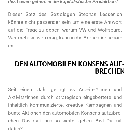
des Löwen gehen: in die kapi­ta­lis­ti­sche Pro­duk­ti­on.”
Die­ser Satz des Sozio­lo­gen Ste­phan Les­se­nich
könn­te nicht pas­sen­der sein, um eine ers­te Ant­wort
auf die Fra­ge zu geben, war­um VW und Wolfs­burg.
Wer mehr wis­sen mag, kann in die Bro­schü­re schau­
en.
DEN AUTO­MO­BI­LEN KON­SENS AUF­
BRE­CHEN
Seit einem Jahr gelingt es Arbeiter*innen und
Aktivist*innen durch stra­te­gisch ein­ge­bet­te­te und
inhalt­lich kom­mu­ni­zier­te, krea­ti­ve Kam­pa­gnen und
bun­te Aktio­nen den auto­mo­bi­len Kon­sens auf­zu­bre­
chen. Das darf nun so wei­ter gehen. Bist Du mit
dabei?