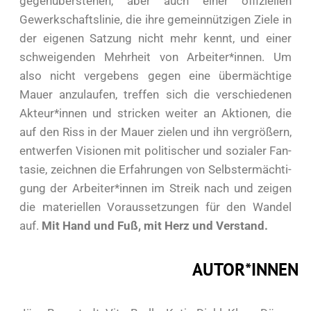
gegen­über­ste­hen, aber auch einer offi­zi­el­len
Gewerk­schafts­li­nie, die ihre gemein­nüt­zi­gen Zie­le in
der eige­nen Sat­zung nicht mehr kennt, und einer
schwei­gen­den Mehr­heit von Arbeiter*innen. Um
also nicht ver­ge­bens gegen eine über­mäch­ti­ge
Mau­er anzu­lau­fen, tref­fen sich die ver­schie­de­nen
Akteur*innen und stri­cken wei­ter an Aktio­nen, die
auf den Riss in der Mau­er zie­len und ihn ver­grö­ßern,
ent­wer­fen Visio­nen mit poli­ti­scher und sozia­ler Fan­
ta­sie, zeich­nen die Erfah­run­gen von Selbst­er­mäch­ti­
gung der Arbeiter*innen im Streik nach und zei­gen
die mate­ri­el­len Vor­aus­set­zun­gen für den Wan­del
auf.
Mit Hand und Fuß, mit Herz und Ver­stand.
AUTOR*INNEN