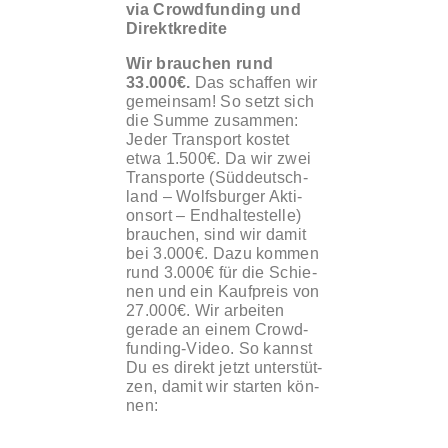
via Crowd­fun­ding und
Direkt­kre­di­te
Wir brau­chen rund
33.000€.
Das schaf­fen wir
gemein­sam! So setzt sich
die Sum­me zusam­men:
Jeder Trans­port kos­tet
etwa 1.500€. Da wir zwei
Trans­por­te (Süd­deutsch­
land – Wolfs­bur­ger Akti­
ons­ort – End­hal­te­stel­le)
brau­chen, sind wir damit
bei 3.000€. Dazu kom­men
rund 3.000€ für die Schie­
nen und ein Kauf­preis von
27.000€. Wir arbei­ten
gera­de an einem Crowd­
fun­ding-Video. So kannst
Du es direkt jetzt unter­stüt­
zen, damit wir star­ten kön­
nen: