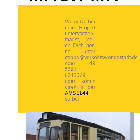
Wenn Du bei
dem Pro­jekt
unter­stüt­zen
magst, mel­
de Dich ger­
ne unter
straba@verkehrswendestadt.de
oder +49
5361
8341079
oder komm
direkt in der
AMSEL44
vor­bei.