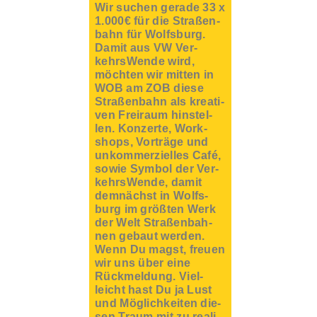
Wir suchen gera­de 33 x
1.000€ für die Stra­ßen­
bahn für Wolfs­burg.
Damit aus VW Ver­
kehrs­Wen­de wird,
möch­ten wir mit­ten in
WOB am ZOB die­se
Stra­ßen­bahn als krea­ti­
ven Frei­raum hin­stel­
len. Kon­zer­te, Work­
shops, Vor­trä­ge und
unkom­mer­zi­el­les Café,
sowie Sym­bol der Ver­
kehrs­Wen­de, damit
dem­nächst in Wolfs­
burg im größ­ten Werk
der Welt Stra­ßen­bah­
nen gebaut wer­den.
Wenn Du magst, freu­en
wir uns über eine
Rück­mel­dung. Viel­
leicht hast Du ja Lust
und Mög­lich­kei­ten die­
sen Traum mit zu rea­li­