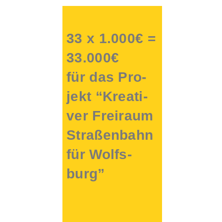
33 x 1.000€ =
33.000€
für das Pro­
jekt “Krea­ti­
ver Frei­raum
Stra­ßen­bahn
für Wolfs­
burg”