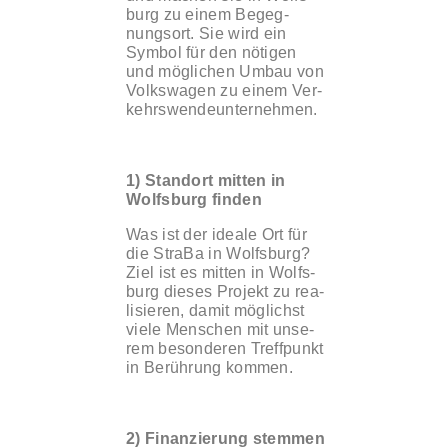
burg zu einem Begeg­
nungs­ort. Sie wird ein
Sym­bol für den nöti­gen
und mög­li­chen Umbau von
Volks­wa­gen zu einem Ver­
kehrs­wen­de­un­ter­neh­men.
1) Stand­ort mit­ten in
Wolfs­burg fin­den
Was ist der idea­le Ort für
die Stra­Ba in Wolfs­burg?
Ziel ist es mit­ten in Wolfs­
burg die­ses Pro­jekt zu rea­
li­sie­ren, damit mög­lichst
vie­le Men­schen mit unse­
rem beson­de­ren Treff­punkt
in Berüh­rung kom­men.
2) Finan­zie­rung stem­men