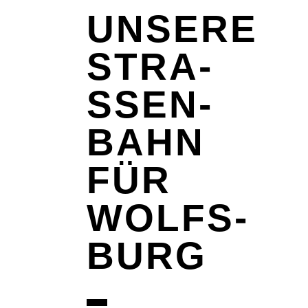
UNSE­RE
STRA­
SSEN­B
AHN
FÜR
WOLFS­
BURG