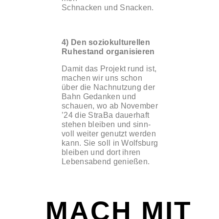
Schna­cken und Sna­cken.
4) Den sozio­kul­tu­rel­len
Ruhe­stand orga­ni­sie­ren
Damit das Pro­jekt rund ist,
machen wir uns schon
über die Nach­nut­zung der
Bahn Gedan­ken und
schau­en, wo ab Novem­ber
’24 die Stra­Ba dau­er­haft
ste­hen blei­ben und sinn­
voll wei­ter genutzt wer­den
kann. Sie soll in Wolfs­burg
blei­ben und dort ihren
Lebens­abend genie­ßen.
MACH MIT