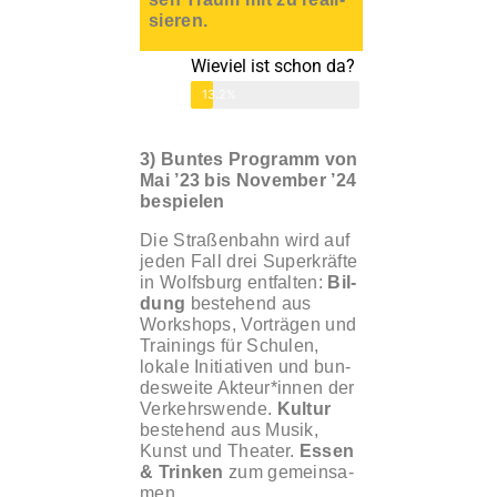
sie­ren.
Wie­viel ist schon da?
13.2%
3) Bun­tes Pro­gramm von
Mai ’23 bis Novem­ber ’24
bespie­len
Die Stra­ßen­bahn wird auf
jeden Fall drei Super­kräf­te
in Wolfs­burg ent­fal­ten:
Bil­
dung
bestehend aus
Work­shops, Vor­trä­gen und
Trai­nings für Schu­len,
loka­le Initia­ti­ven und bun­
des­wei­te Akteur*innen der
Ver­kehrs­wen­de.
Kul­tur
bestehend aus Musik,
Kunst und Thea­ter.
Essen
& Trin­ken
zum gemein­sa­
men