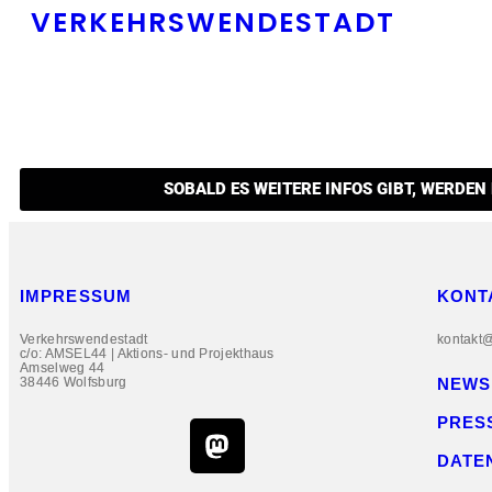
VERKEHRSWENDESTADT
SOBALD ES WEI­TE­RE INFOS GIBT, WER­DEN
IMPRESSUM
KONT
Verkehrswendestadt
kontakt
c/o: AMSEL44 | Aktions- und Projekthaus
Amselweg 44
38446 Wolfsburg
NEWS
PRES
DATE