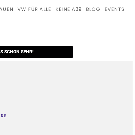
AU­EN
VW FÜR ALLE
KEI­NE A39
BLOG
EVENTS
UNS SCHON SEHR!