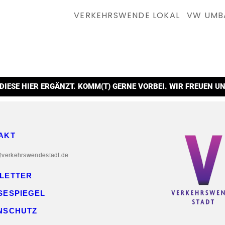
VER­KEHRS­WEN­DE LOKAL
VW UMB
 DIE­SE HIER ERGÄNZT. KOMM(T) GER­NE VOR­BEI. WIR FREU­EN 
AKT
@verkehrswendestadt.de
LETTER
SESPIEGEL
NSCHUTZ